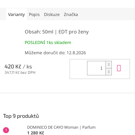
Varianty
Popis
Diskuze
Značka
Obsah: 50ml | EDT pro ženy
POSLEDNÍ 1ks skladem
Můžeme doručit do:
12.8.2026
Do 
420 Kč
/ ks
347,11 Kč bez DPH
Z
á
p
a
Top 9 produktů
t
DOMiNICO DE CAYO Woman | Parfum
í
1 280 Kč