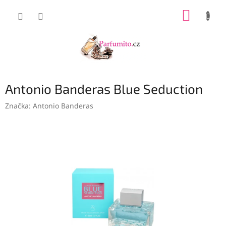
Přejít
NÁKUP
na
obsah
KOŠÍK
Antonio Banderas Blue Seduction
Značka:
Antonio Banderas