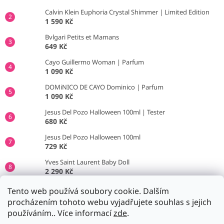
Calvin Klein Euphoria Crystal Shimmer | Limited Edition
1 590 Kč
Bvlgari Petits et Mamans
649 Kč
Cayo Guillermo Woman | Parfum
1 090 Kč
DOMiNICO DE CAYO Dominico | Parfum
1 090 Kč
Jesus Del Pozo Halloween 100ml | Tester
680 Kč
Jesus Del Pozo Halloween 100ml
729 Kč
Yves Saint Laurent Baby Doll
2 290 Kč
Jil Sander No.4
Tento web používá soubory cookie. Dalším
790 Kč
procházením tohoto webu vyjadřujete souhlas s jejich
používáním.. Více informací
zde
.