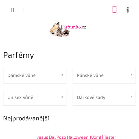
Přejít
NÁKUP
na
obsah
KOŠÍK
Parfémy
Dámské vůně
Pánské vůně
Unisex vůně
Dárkové sady
Nejprodávanější
Jesus Del Pozo Halloween 100ml | Tester