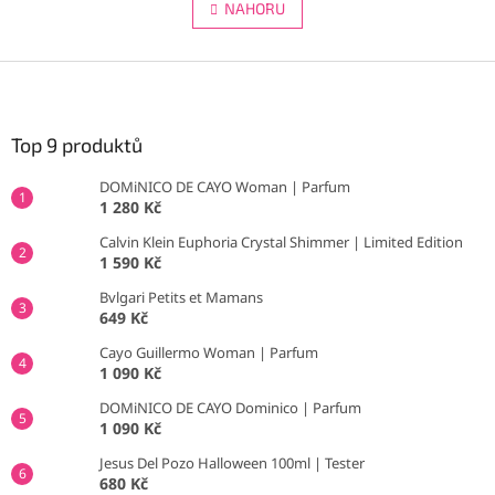
l
NAHORU
n
á
k
d
o
v
Z
a
á
c
á
n
í
p
í
p
a
Top 9 produktů
r
t
v
DOMiNICO DE CAYO Woman | Parfum
í
k
1 280 Kč
y
v
Calvin Klein Euphoria Crystal Shimmer | Limited Edition
ý
1 590 Kč
p
Bvlgari Petits et Mamans
i
649 Kč
s
u
Cayo Guillermo Woman | Parfum
1 090 Kč
DOMiNICO DE CAYO Dominico | Parfum
1 090 Kč
Jesus Del Pozo Halloween 100ml | Tester
680 Kč