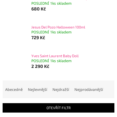
POSLEDNÍ 1ks skladem
680 Kč
Jesus Del Pozo Halloween 100ml
POSLEDNÍ 1ks skladem
729 Kč
Yves Saint Laurent Baby Doll
POSLEDNÍ 1ks skladem
2 290 Kč
Ř
a
Abecedně
Nejlevnější
Nejdražší
Nejprodávanější
z
e
n
OTEVŘÍT FILTR
í