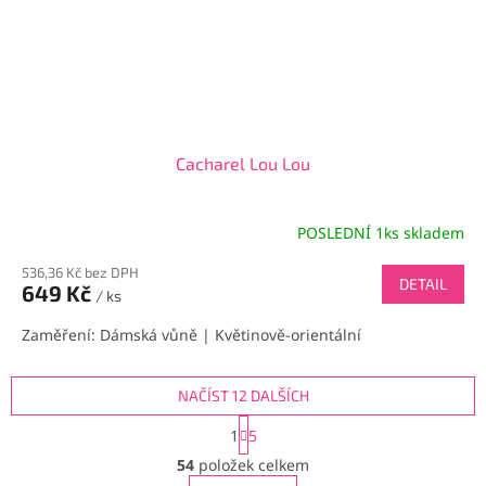
Cacharel Lou Lou
POSLEDNÍ 1ks skladem
536,36 Kč bez DPH
DETAIL
649 Kč
/ ks
Zaměření: Dámská vůně | Květinově-orientální
NAČÍST 12 DALŠÍCH
S
1
5
t
O
r
54
položek celkem
v
á