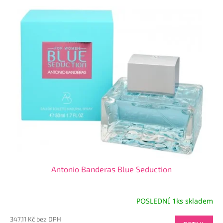
p
V
r
ý
o
p
d
i
u
s
k
p
t
r
ů
o
d
u
k
t
ů
Antonio Banderas Blue Seduction
POSLEDNÍ 1ks skladem
347,11 Kč bez DPH