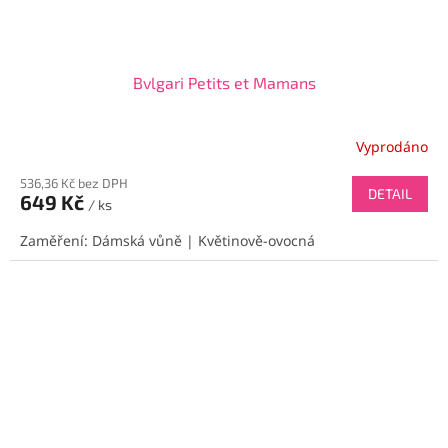
Bvlgari Petits et Mamans
Vyprodáno
536,36 Kč bez DPH
DETAIL
649 Kč
/ ks
Zaměření: Dámská vůně | Květinově-ovocná