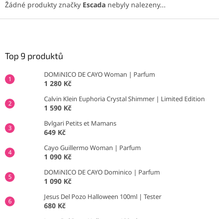
Žádné produkty značky
Escada
nebyly nalezeny...
Z
á
p
a
Top 9 produktů
t
DOMiNICO DE CAYO Woman | Parfum
í
1 280 Kč
Calvin Klein Euphoria Crystal Shimmer | Limited Edition
1 590 Kč
Bvlgari Petits et Mamans
649 Kč
Cayo Guillermo Woman | Parfum
1 090 Kč
DOMiNICO DE CAYO Dominico | Parfum
1 090 Kč
Jesus Del Pozo Halloween 100ml | Tester
680 Kč