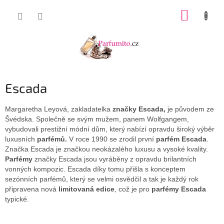
Přejít
NÁKUP
na
obsah
KOŠÍK
Escada
Margaretha Leyová, zakladatelka
značky Escada,
je původem ze
Švédska. Společně se svým mužem, panem Wolfgangem,
vybudovali prestižní módní dům, který nabízí opravdu široký výběr
luxusních
parfémů.
V roce 1990 se zrodil první
parfém Escada
.
Značka Escada je značkou neokázalého luxusu a vysoké kvality.
Parfémy
značky Escada jsou vyráběny z opravdu brilantních
vonných kompozic. Escada díky tomu přišla s konceptem
sezónních parfémů, který se velmi osvědčil a tak je každý rok
připravena nová
limitovaná edice
, což je pro
parfémy Escada
typické.