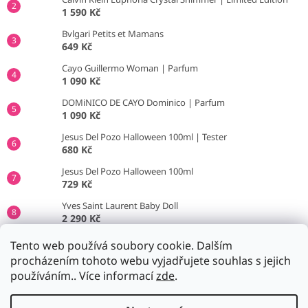
1 590 Kč
Bvlgari Petits et Mamans
649 Kč
Cayo Guillermo Woman | Parfum
1 090 Kč
DOMiNICO DE CAYO Dominico | Parfum
1 090 Kč
Jesus Del Pozo Halloween 100ml | Tester
680 Kč
Jesus Del Pozo Halloween 100ml
729 Kč
Yves Saint Laurent Baby Doll
2 290 Kč
Jil Sander No.4
Tento web používá soubory cookie. Dalším
790 Kč
procházením tohoto webu vyjadřujete souhlas s jejich
používáním.. Více informací
zde
.
Vytvořil Shoptet