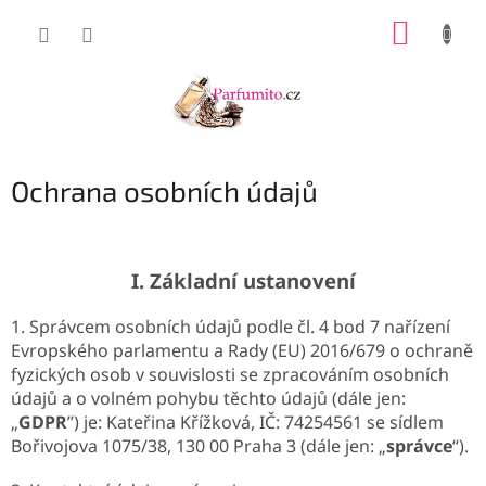
Přejít
NÁKUP
na
obsah
KOŠÍK
Ochrana osobních údajů
I.
Základní ustanovení
1. Správcem osobních údajů podle čl. 4 bod 7 nařízení
Evropského parlamentu a Rady (EU) 2016/679 o ochraně
fyzických osob v souvislosti se zpracováním osobních
údajů a o volném pohybu těchto údajů (dále jen:
„
GDPR
”) je:
Kateřina Křížková, IČ: 74254561
se sídlem
Bořivojova 1075/38, 130 00 Praha 3
(dále jen: „
správce
“).