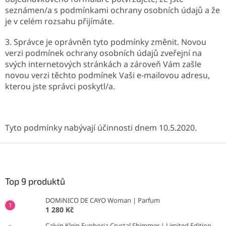
seznámen/a s podmínkami ochrany osobních údajů a že
je v celém rozsahu přijímáte.
3. Správce je oprávněn tyto podmínky změnit. Novou
verzi podmínek ochrany osobních údajů zveřejní na
svých internetových stránkách a zároveň Vám zašle
novou verzi těchto podmínek Vaši e-mailovou adresu,
kterou jste správci poskytl/a.
Tyto podmínky nabývají účinnosti dnem 10.5.2020.
Z
á
p
a
Top 9 produktů
t
DOMiNICO DE CAYO Woman | Parfum
í
1 280 Kč
Calvin Klein Euphoria Crystal Shimmer | Limited Edition