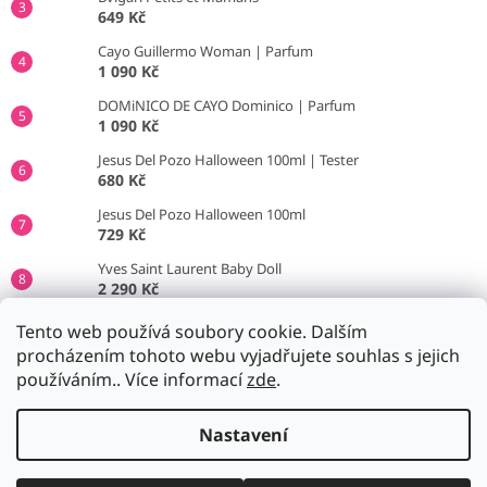
649 Kč
Cayo Guillermo Woman | Parfum
1 090 Kč
DOMiNICO DE CAYO Dominico | Parfum
1 090 Kč
Jesus Del Pozo Halloween 100ml | Tester
680 Kč
Jesus Del Pozo Halloween 100ml
729 Kč
Yves Saint Laurent Baby Doll
2 290 Kč
Jil Sander No.4
Tento web používá soubory cookie. Dalším
790 Kč
procházením tohoto webu vyjadřujete souhlas s jejich
používáním.. Více informací
zde
.
Vytvořil Shoptet
Nastavení
Copyright 2026
Parfumito.cz
. Všechna práva vyhrazena.