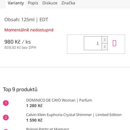
Varianty
Popis
Diskuze
Značka
Obsah: 125ml | EDT
Momentálně nedostupné
Do 
980 Kč
/ ks
809,92 Kč bez DPH
Z
á
p
a
Top 9 produktů
t
DOMiNICO DE CAYO Woman | Parfum
í
1 280 Kč
Calvin Klein Euphoria Crystal Shimmer | Limited Edition
1 590 Kč
Bvlgari Petits et Mamans