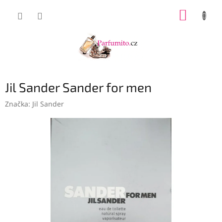
Přejít
NÁKUP
na
obsah
KOŠÍK
Jil Sander Sander for men
Značka:
Jil Sander