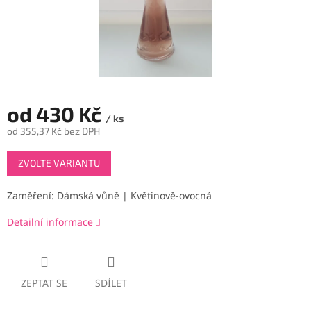
od
430 Kč
/ ks
od
355,37 Kč
bez DPH
Měrná
ZVOLTE VARIANTU
cena:
Zaměření: Dámská vůně | Květinově-ovocná
Detailní informace
ZEPTAT SE
SDÍLET