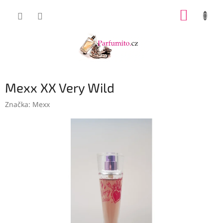
Přejít
NÁKUP
na
obsah
KOŠÍK
Mexx XX Very Wild
Značka:
Mexx