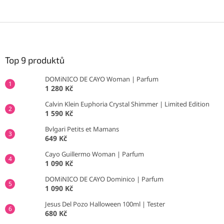
Z
á
p
a
Top 9 produktů
t
DOMiNICO DE CAYO Woman | Parfum
í
1 280 Kč
Calvin Klein Euphoria Crystal Shimmer | Limited Edition
1 590 Kč
Bvlgari Petits et Mamans
649 Kč
Cayo Guillermo Woman | Parfum
1 090 Kč
DOMiNICO DE CAYO Dominico | Parfum
1 090 Kč
Jesus Del Pozo Halloween 100ml | Tester
680 Kč